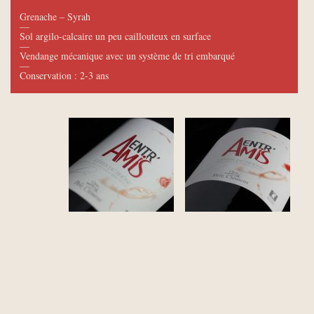
Grenache – Syrah
—
Sol argilo-calcaire un peu caillouteux en surface
—
Vendange mécanique avec un système de tri embarqué
—
Conservation : 2-3 ans