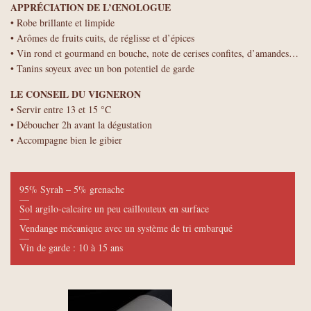
APPRÉCIATION DE L’ŒNOLOGUE
• Robe brillante et limpide
• Arômes de fruits cuits, de réglisse et d’épices
• Vin rond et gourmand en bouche, note de cerises confites, d’amandes…
• Tanins soyeux avec un bon potentiel de garde
LE CONSEIL DU VIGNERON
• Servir entre 13 et 15 °C
• Déboucher 2h avant la dégustation
• Accompagne bien le gibier
95% Syrah – 5% grenache
—
Sol argilo-calcaire un peu caillouteux en surface
—
Vendange mécanique avec un système de tri embarqué
—
Vin de garde : 10 à 15 ans