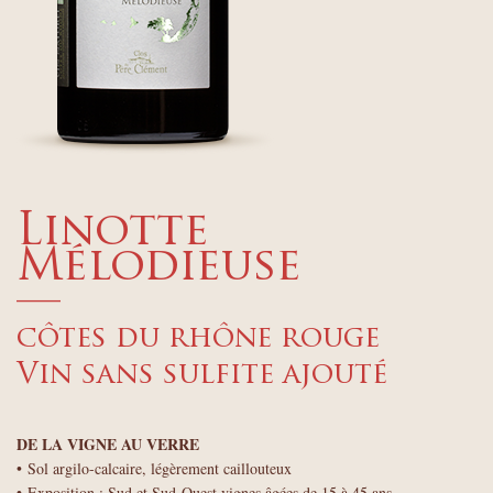
Linotte
Mélodieuse
—
côtes du rhône rouge
Vin sans sulfite ajouté
DE LA VIGNE AU VERRE
• Sol argilo-calcaire, légèrement caillouteux
• Exposition : Sud et Sud-Ouest vignes âgées de 15 à 45 ans