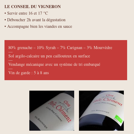
LE CONSEIL DU VIGNERON
• Servir entre 16 et 17 °C
• Déboucher 2h avant la dégustation
• Accompagne bien les viandes en sauce
80% grenache – 10% Syrah – 7% Carignan – 3% Mourvèdre
—
Sol argilo-calcaire un peu caillouteux en surface
—
Vendange mécanique avec un système de tri embarqué
—
Vin de garde : 5 à 8 ans