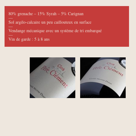
80% grenache – 15% Syrah – 5% Carignan
—
Sol argilo-calcaire un peu caillouteux en surface
—
Vendange mécanique avec un système de tri embarqué
—
Vin de garde : 5 à 8 ans