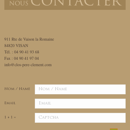
911 Rte de Vaison la Romaine
84820 VISAN
Tél. : 04 90 41 93 68
Fax : 04 90 41 97 04
info@clos-pere-clement.com
Nom / Name
Email
1 + 1 =